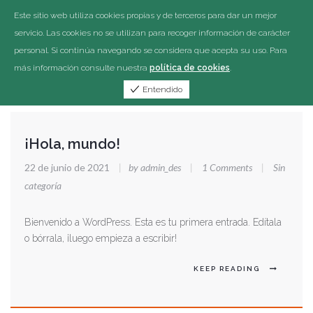
Este sitio web utiliza cookies propias y de terceros para dar un mejor
servicio. Las cookies no se utilizan para recoger información de carácter
personal. Si continúa navegando se considera que acepta su uso. Para
más información consulte nuestra
política de cookies
.
Entendido
¡Hola, mundo!
22 de junio de 2021
|
by admin_des
|
1 Comments
|
Sin
categoría
Bienvenido a WordPress. Esta es tu primera entrada. Edítala
o bórrala, ¡luego empieza a escribir!
KEEP READING